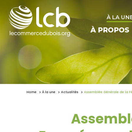
À LA UN
À PROPOS
Home
À la une
Actualités
Assemblée Générale de la F
Assemblé