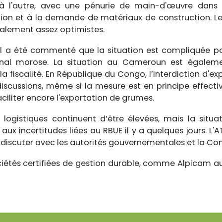
s à l'autre, avec une pénurie de main-d'œuvre dans 
flation et à la demande de matériaux de construction. 
alement assez optimistes.
 il a été commenté que la situation est compliquée pou
ional morose. La situation au Cameroun est égaleme
 la fiscalité. En République du Congo, l’interdiction d'
 discussions, même si la mesure est en principe effect
aciliter encore l'exportation de grumes.
tés logistiques continuent d’être élevées, mais la situ
ux incertitudes liées au RBUE il y a quelques jours. L'AT
de discuter avec les autorités gouvernementales et la 
ociétés certifiées de gestion durable, comme Alpicam a