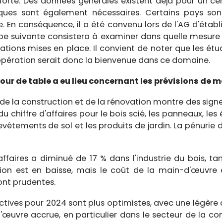
 forte. Des données générales existent déjà pour un ce
ques sont également nécessaires. Certains pays so
 En conséquence, il a été convenu lors de l'AG d'étab
ape suivante consistera à examiner dans quelle mesure
ations mises en place. Il convient de noter que les ét
opération serait donc la bienvenue dans ce domaine.
ur de table a eu lieu concernant les prévisions de m
r de la construction et de la rénovation montre des sign
u chiffre d'affaires pour le bois scié, les panneaux, le
revêtements de sol et les produits de jardin. La pénuri
d'affaires a diminué de 17 % dans l'industrie du bois, t
ation est en baisse, mais le coût de la main-d'œuvre
ont prudentes.
ectives pour 2024 sont plus optimistes, avec une légère d
vre accrue, en particulier dans le secteur de la con