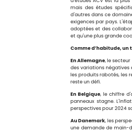
d'études ACV est la plus
mais des études spécifi
d'autres dans ce domaine.
exigences par pays. L'ét
adoptées et des collabor
et qu'une plus grande co
Comme d’habitude, un to
En Allemagne
, le secteu
des variations négatives d
les produits rabotés, les 
reste un défi.
En Belgique
, le chiffre 
panneaux stagne. L'infl
perspectives pour 2024 s
Au Danemark
, les persp
une demande de main-d'œu