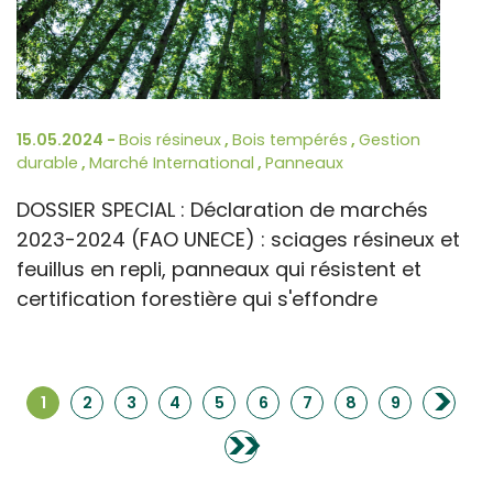
15.05.2024 -
Bois résineux
,
Bois tempérés
,
Gestion
durable
,
Marché International
,
Panneaux
DOSSIER SPECIAL : Déclaration de marchés
2023-2024 (FAO UNECE) : sciages résineux et
feuillus en repli, panneaux qui résistent et
certification forestière qui s'effondre
>
1
2
3
4
5
6
7
8
9
>>