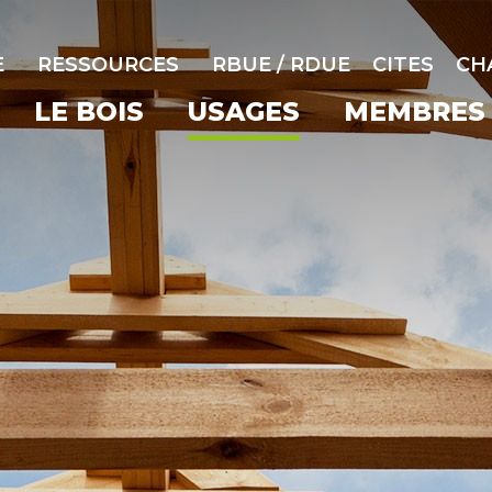
E
RESSOURCES
RBUE / RDUE
CITES
CH
LE BOIS
USAGES
MEMBRES