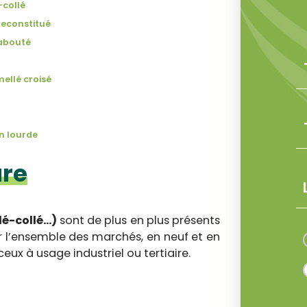
-collé
reconstitué
 abouté
ellé croisé
n lourde
ure
é-collé...)
sont de plus en plus présents
r l’ensemble des marchés, en neuf et en
ux à usage industriel ou tertiaire.