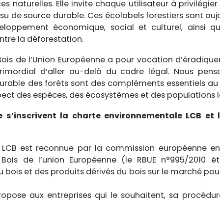
 naturelles. Elle invite chaque utilisateur à privilégier
 issu de source durable. Ces écolabels forestiers sont 
eloppement économique, social et culturel, ainsi q
ontre la déforestation.
 Bois de l’Union Européenne a pour vocation d’éradique
 primordial d’aller au-delà du cadre légal. Nous pe
durable des forêts sont des compléments essentiels au
pect des espèces, des écosystèmes et des populations l
 s’inscrivent la charte environnementale LCB et 
15 LCB est reconnue par la commission européenne en
ois de l’union Européenne (le RBUE n°995/2010 éta
 bois et des produits dérivés du bois sur le marché p
pose aux entreprises qui le souhaitent, sa procédur