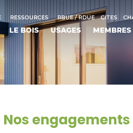
E
RESSOURCES
RBUE / RDUE
CITES
CH
LE BOIS
USAGES
MEMBRES
Nos engagements