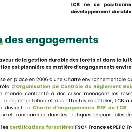
LCB ne se positionn
développement durable 
e
des engagements
eur de la gestion durable des forêts et dans la lutt
ation est pionnière en matière d’engagements envi
ise en place en 2006 d’une Charte environnementale de
rôle d’
Organisation de Contrôle du Règlement Boi
un monde confronté à des crises menaçant les resso
 la règlementation et des attentes sociétales, LCB a re
e devient la
Charte d’engagements RSE de LCB
:
tesse et transparence dans les pratiques responsables 
 les
certifications forestières
FSC® France et PEFC F