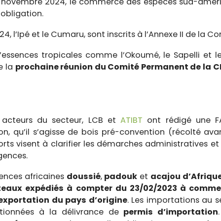
 25 novembre 2024, le commerce des espèces sud-améri
 obligation.
, l’Ipé et le Cumaru, sont inscrits à l’Annexe II de la C
 d’essences tropicales comme l’Okoumé, le Sapelli et 
e la
prochaine réunion du Comité Permanent de la C
 acteurs du secteur, LCB et
ATIBT
ont rédigé une FA
on, qu’il s’agisse de bois pré-convention (récolté ava
rts visent à clarifier les démarches administratives e
gences.
sences africaines
doussié
,
padouk
et
acajou d’Afriqu
eaux expédiés à compter du 23/02/2023 à commenc
exportation du pays d’origine
. Les importations au 
tionnées à la délivrance de
permis d’importation