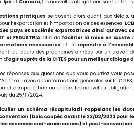
es
I
pé
et
C
umaru
, les nouvelles obligations sont entrées
estions pratiques
se posent alors quant aux délais, a
our l’exportation et l’importation de ces essences.
LC
des pays et sociétés exportatrices ainsi qu’avec c
BT et FEDUSTRIA
afin de
faciliter la mise en œuvre
d
nformations nécessaires
et de
répondre à l’ensembl
ent, au cours des prochaines années, sur un travail 
n d’
agir auprès de la CITES pour un meilleur ciblage d
es réponses aux questions que vous pourriez vous pos
’Annexe II avec des informations générales sur la CITES
on et d’importation ou encore les nouvelles obligation
is du 25/11/2024.
iculier un schéma récapitulatif rappelant les date
convention (bois coupés avant le 23/02/2023 pour le
r les essences sud-américaines) et post-convention.