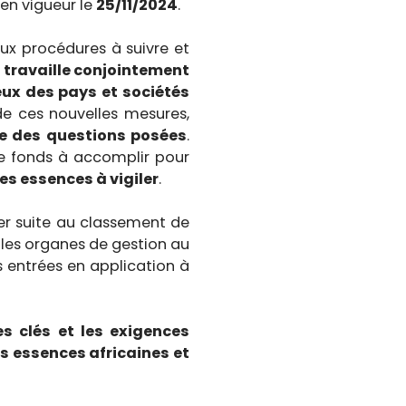
 en vigueur le
25/11/2024
.
ux procédures à suivre et
B
travaille conjointement
eux des pays et sociétés
e ces nouvelles mesures,
e des questions posées
.
de fonds à accomplir pour
es essences à vigiler
.
er suite au classement de
, les organes de gestion au
s entrées en application à
s clés et les exigences
s essences africaines et