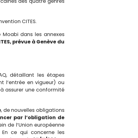
caines des quatre genres
onvention CITES.
le Moabi dans les annexes
ITES, prévue à Genève du
Q, détaillant les étapes
nt l’entrée en vigueur) ou
t à assurer une conformité
e
, de nouvelles obligations
er par l’obligation de
sein de l’Union européenne
. En ce qui concerne les