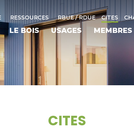
E
RESSOURCES
RBUE / RDUE
CITES
CH
LE BOIS
USAGES
MEMBRES
CITES