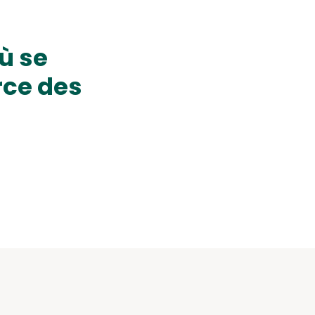
ù se
rce des