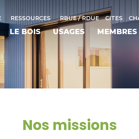
E
RESSOURCES
RBUE / RDUE
CITES
CH
LE BOIS
USAGES
MEMBRES
Nos missions