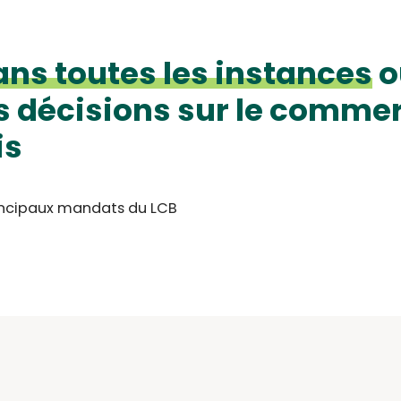
ans toutes les instances
o
s décisions sur le comme
is
rincipaux mandats du LCB