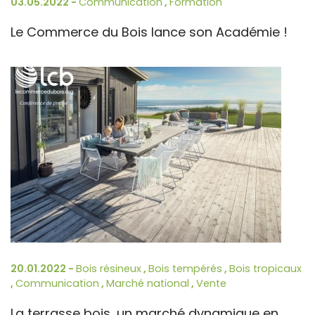
03.05.2022 -
Communication
,
Formation
Le Commerce du Bois lance son Académie !
20.01.2022 -
Bois résineux
,
Bois tempérés
,
Bois tropicaux
,
Communication
,
Marché national
,
Vente
La terrasse bois, un marché dynamique en