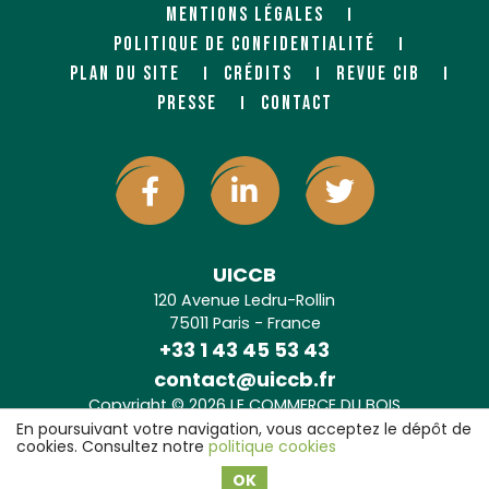
MENTIONS LÉGALES
POLITIQUE DE CONFIDENTIALITÉ
PLAN DU SITE
CRÉDITS
REVUE CIB
PRESSE
CONTACT
UICCB
120 Avenue Ledru-Rollin
75011 Paris - France
+33 1 43 45 53 43
contact@uiccb.fr
Copyright © 2026 LE COMMERCE DU BOIS
Agence web Paris
: 6LAB
En poursuivant votre navigation, vous acceptez le dépôt de
cookies. Consultez notre
politique cookies
OK