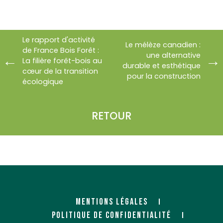
Le rapport d'activité
Le mélèze canadien :
de France Bois Forêt :
une alternative
La filière forêt-bois au
durable et esthétique
cœur de la transition
pour la construction
écologique
RETOUR
MENTIONS LÉGALES
POLITIQUE DE CONFIDENTIALITÉ