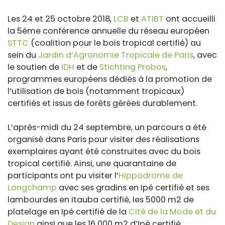
Les 24 et 25 octobre 2018,
LCB
et
ATIBT
ont accueilli
la 5ème conférence annuelle du réseau européen
STTC
(coalition pour le bois tropical certifié) au
sein du
Jardin d’Agronomie Tropicale de Paris
, avec
le soutien de
IDH
et de
Stichting Probos
,
programmes européens dédiés à la promotion de
l’utilisation de bois (notamment tropicaux)
certifiés et issus de forêts gérées durablement.
L’après-midi du 24 septembre, un parcours a été
organisé dans Paris pour visiter des réalisations
exemplaires ayant été construites avec du bois
tropical certifié. Ainsi, une quarantaine de
participants ont pu visiter l’
Hippodrome de
Longchamp
avec ses gradins en Ipé certifié et ses
lambourdes en Itauba certifié, les 5000 m2 de
platelage en Ipé certifié de la
Cité de la Mode et du
Design
ainsi que les 16 000 m2 d’Ipé certifié