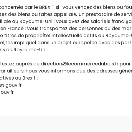
oncernés par le BREXIT si : vous vendez des biens ou fou
z des biens ou faites appel aÌ€ un prestataire de serv
filiale au Royaume-Uni ; vous avez des salarieÌs franc
s en France ; vous transportez des personnes ou des marc
e titres de proprieÌteÌ intellectuelle actifs au Royaum
 eÌ‚tes impliqueÌ dans un projet europeÌen avec des par
ons au Royaume-Uni.
ifestez auprès de direction@lecommercedubois.fr pour 
 Par ailleurs, nous vous informons que des adresses géné
atives au Brexit :
es.gouv.fr
ouv.fr
r