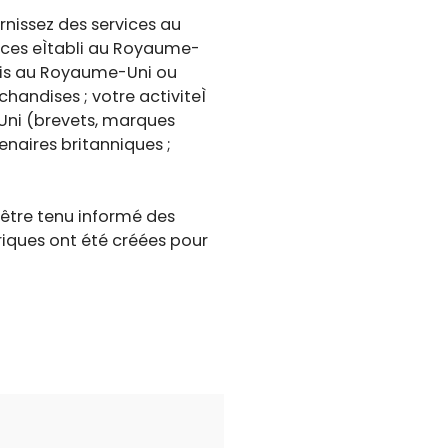
rnissez des services au
ices eÌtabli au Royaume-
Ì§ais au Royaume-Uni ou
handises ; votre activiteÌ
e-Uni (brevets, marques
tenaires britanniques ;
être tenu informé des
riques ont été créées pour