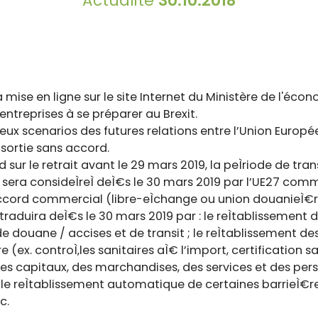
Actualité
30.10.2018
mise en ligne sur le site Internet du Ministère de l'éco
entreprises à se préparer au Brexit.
eux scenarios des futures relations entre l’Union Europ
 sortie sans accord.
sur le retrait avant le 29 mars 2019, la peÌriode de tra
era consideÌreÌ deÌ€s le 30 mars 2019 par l’UE27 com
 accord commercial (libre-eÌchange ou union douanieÌ€re
aduira deÌ€s le 30 mars 2019 par : le reÌtablissement d
e douane / accises et de transit ; le reÌtablissement des
 (ex. controÌ‚les sanitaires aÌ€ l’import, certification san
n des capitaux, des marchandises, des services et des pers
t ; le reÌtablissement automatique de certaines barrieÌ€r
c.