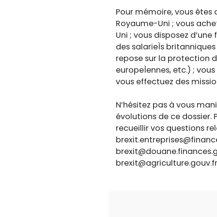
Pour mémoire, vous êtes c
Royaume-Uni ; vous achete
Uni ; vous disposez d’une 
des salarieÌs britannique
repose sur la protection d
europeÌennes, etc.) ; vous
vous effectuez des missi
N’hésitez pas à vous man
évolutions de ce dossier.
recueillir vos questions rel
brexit.entreprises@financ
brexit@douane.finances.g
brexit@agriculture.gouv.f