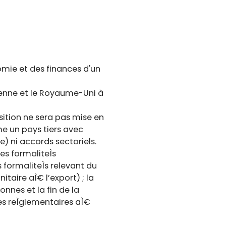
nomie et des finances d'un
éenne et le Royaume-Uni à
nsition ne sera pas mise en
me un pays tiers avec
) ni accords sectoriels.
es formaliteÌs
 formaliteÌs relevant du
itaire aÌ€ l’export) ; la
onnes et la fin de la
es reÌglementaires aÌ€