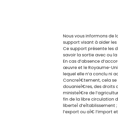
Nous vous informons de la 
support visant à aider les 
Ce support présente les d
savoir la sortie avec ou la
En cas d’absence d’accord 
œuvre et le Royaume-Uni s
lequel elle n’a conclu ni
ConcreÌ€tement, cela se tr
douanieÌ€res, des droits d
ministeÌ€re de l’agriculture
fin de la libre circulatio
liberteÌ d’eÌtablissemen
l’export ou aÌ€ l’import et