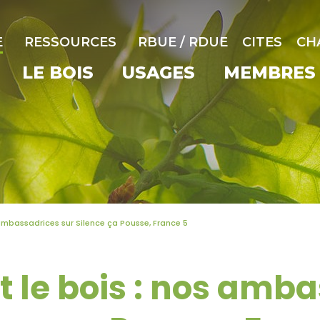
E
RESSOURCES
RBUE / RDUE
CITES
CH
LE BOIS
USAGES
MEMBRES
 ambassadrices sur Silence ça Pousse, France 5
t le bois : nos amb