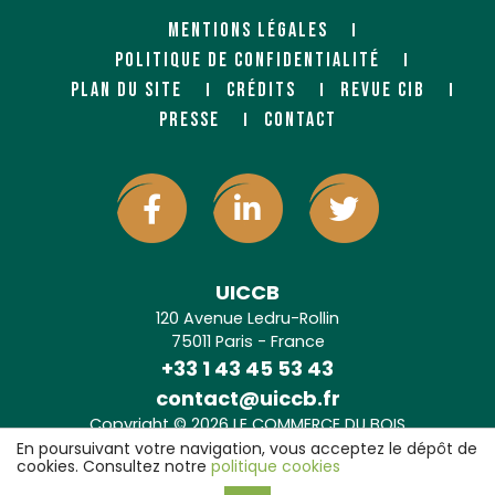
MENTIONS LÉGALES
POLITIQUE DE CONFIDENTIALITÉ
PLAN DU SITE
CRÉDITS
REVUE CIB
PRESSE
CONTACT
UICCB
120 Avenue Ledru-Rollin
75011 Paris - France
+33 1 43 45 53 43
contact@uiccb.fr
Copyright © 2026 LE COMMERCE DU BOIS
Agence web Paris
: 6LAB
En poursuivant votre navigation, vous acceptez le dépôt de
cookies. Consultez notre
politique cookies