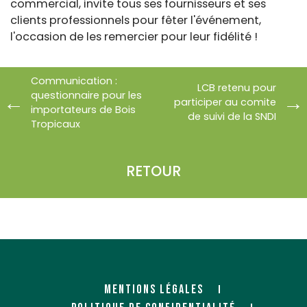
commercial, invite tous ses fournisseurs et ses
clients professionnels pour fêter l'événement,
l'occasion de les remercier pour leur fidélité !
Communication :
LCB retenu pour
questionnaire pour les
participer au comite
importateurs de Bois
de suivi de la SNDI
Tropicaux
RETOUR
MENTIONS LÉGALES