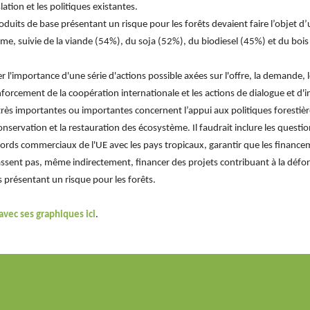
lation et les politiques existantes.
duits de base présentant un risque pour les forêts devaient faire l’objet d
lme, suivie de la viande (54%), du soja (52%), du biodiesel (45%) et du boi
r l'importance d'une série d'actions possible axées sur l'offre, la demande, 
nforcement de la coopération internationale et les actions de dialogue et d'i
 très importantes ou importantes concernent l’appui aux politiques forestière
conservation et la restauration des écosystème. Il faudrait inclure les questi
cords commerciaux de l'UE avec les pays tropicaux, garantir que les finance
sent pas, même indirectement, financer des projets contribuant à la défore
présentant un risque pour les forêts.
vec ses graphiques ici
.