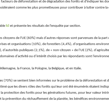
x facteurs de déforestation et de dégradation des forêts et d'indiquer les do
onsidéraient comme les plus prometteuses pour contribuer à lutter contre la
able
ici
et présente les résultats de l'enquête par section.
s citoyens de l'UE (60%) mais d’autres réponses sont parvenues de la part
ses et organisations (10%), de forestiers (4,4%), d’organisations environn
), d’autorités publiques (2,1%), de « non-citoyen » de l’UE (2%), d’agriculte
domaines d’activité ou d’intérêt choisis par les répondants sont l’environn
Allemagne, la France, la Pologne, la Belgique, et en Italie.
es (70%) se sentent bien informées sur le problème de la déforestation et d
mé que les divers rôles des forêts qui leur ont été énumérés étaient indispe
a protection des forêts pour les générations futures, pour leur valeur intrin
et la prévention du réchauffement de la planète, les bénéfices environnem