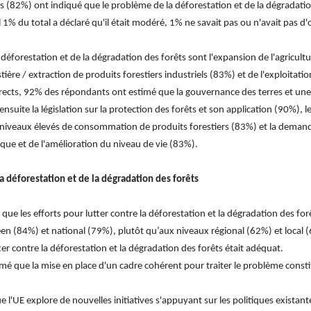
(82%) ont indiqué que le problème de la déforestation et de la dégradatio
1% du total a déclaré qu'il était modéré, 1% ne savait pas ou n'avait pas d'o
a déforestation et de la dégradation des forêts sont l'expansion de l'agricul
tière / extraction de produits forestiers industriels (83%) et de l'exploitatio
irects, 92% des répondants ont estimé que la gouvernance des terres et une f
nsuite la législation sur la protection des forêts et son application (90%), 
s niveaux élevés de consommation de produits forestiers (83%) et la demand
que et de l'amélioration du niveau de vie (83%).
 déforestation et de la dégradation des forêts
ue les efforts pour lutter contre la déforestation et la dégradation des forê
en (84%) et national (79%), plutôt qu’aux niveaux régional (62%) et local (
ter contre la déforestation et la dégradation des forêts était adéquat.
é que la mise en place d'un cadre cohérent pour traiter le problème constit
l'UE explore de nouvelles initiatives s'appuyant sur les politiques existan