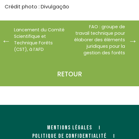
Crédit photo : Divulgação
FAO : groupe de
Lancement du Comité
travail technique pour
Scientifique et
élaborer des éléments
Technique Forêts
juridiques pour la
(CST), à l’AFD
gestion des forêts
RETOUR
MENTIONS LÉGALES
POLITIQUE DE CONFIDENTIALITÉ