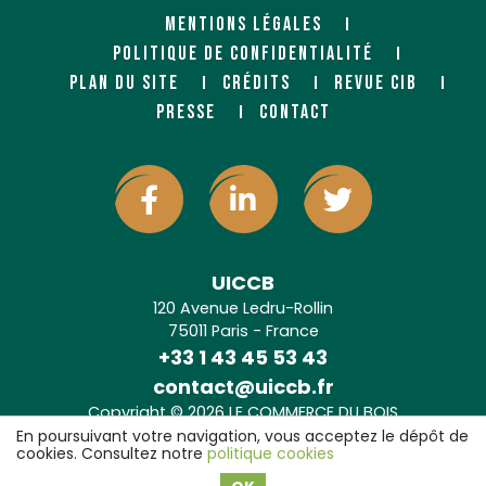
MENTIONS LÉGALES
POLITIQUE DE CONFIDENTIALITÉ
PLAN DU SITE
CRÉDITS
REVUE CIB
PRESSE
CONTACT
UICCB
120 Avenue Ledru-Rollin
75011 Paris - France
+33 1 43 45 53 43
contact@uiccb.fr
Copyright © 2026 LE COMMERCE DU BOIS
Agence web Paris
: 6LAB
En poursuivant votre navigation, vous acceptez le dépôt de
cookies. Consultez notre
politique cookies