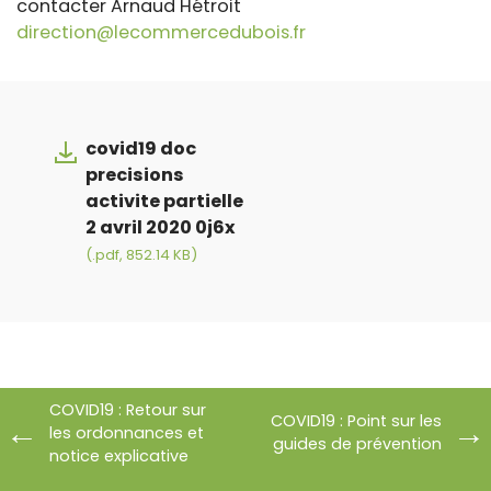
contacter Arnaud Hétroit
direction@lecommercedubois.fr
covid19 doc
precisions
activite partielle
2 avril 2020 0j6x
(.pdf, 852.14 KB)
COVID19 : Retour sur
COVID19 : Point sur les
les ordonnances et
guides de prévention
notice explicative