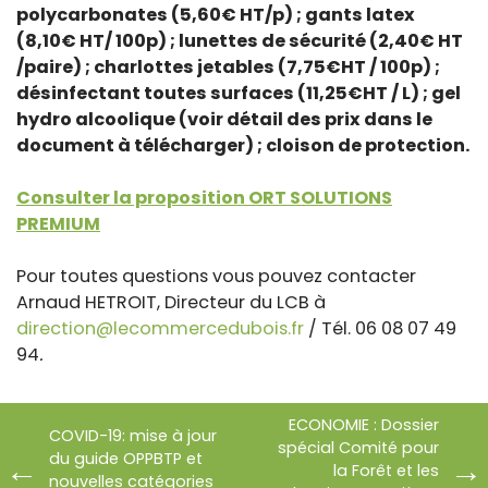
polycarbonates (5,60€ HT/p) ; gants latex
(8,10€ HT/ 100p) ; lunettes de sécurité (2,40€ HT
/paire) ; charlottes jetables (7,75€HT / 100p) ;
désinfectant toutes surfaces (11,25€HT / L) ; gel
hydro alcoolique (voir détail des prix dans le
document à télécharger) ; cloison de protection.
Consulter la proposition ORT SOLUTIONS
PREMIUM
Pour toutes questions vous pouvez contacter
Arnaud HETROIT, Directeur du LCB à
direction@lecommercedubois.fr
/ Tél. 06 08 07 49
94
.
ECONOMIE : Dossier
COVID-19: mise à jour
spécial Comité pour
du guide OPPBTP et
la Forêt et les
nouvelles catégories