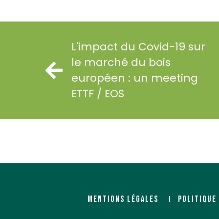
L'impact du Covid-19 sur
le marché du bois
européen : un meeting
ETTF / EOS
MENTIONS LÉGALES
POLITIQUE