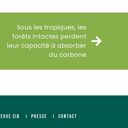
Sous les tropiques, les
forêts intactes perdent
leur capacité à absorber
du carbone
REVUE CIB
PRESSE
CONTACT