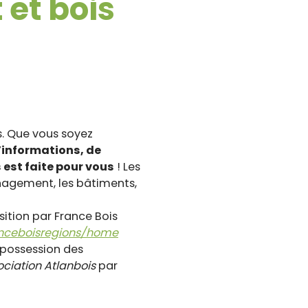
t et bois
s. Que vous soyez
’informations, de
 est faite pour vous
! Les
nagement, les bâtiments,
ition par France Bois
anceboisregions/home
e possession des
ociation Atlanbois
par