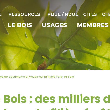
E
RESSOURCES
RBUE / RDUE
CITES
CH
LE BOIS
USAGES
MEMBRES
rs de documents et visuels sur la filière forêt et bois
Bois : des milliers