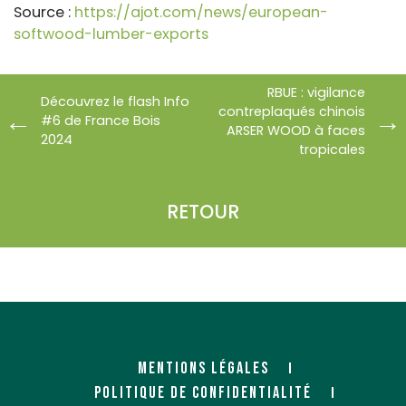
Source :
https://ajot.com/news/european-
softwood-lumber-exports
RBUE : vigilance
Découvrez le flash Info
contreplaqués chinois
#6 de France Bois
ARSER WOOD à faces
2024
tropicales
RETOUR
MENTIONS LÉGALES
POLITIQUE DE CONFIDENTIALITÉ