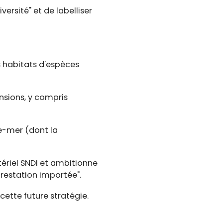
versité" et de labelliser
s habitats d'espèces
ensions, y compris
re-mer (dont la
tériel SNDI et ambitionne
restation importée".
cette future stratégie.