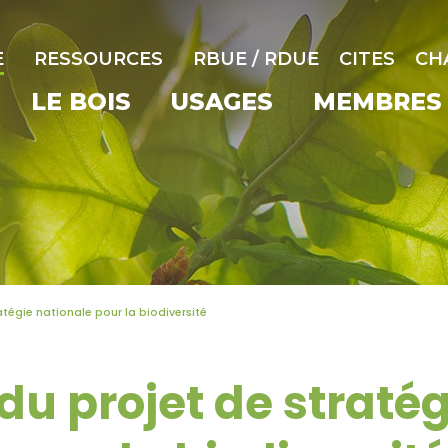
E
RESSOURCES
RBUE / RDUE
CITES
CH
LE BOIS
USAGES
MEMBRES
atégie nationale pour la biodiversité
du projet de straté