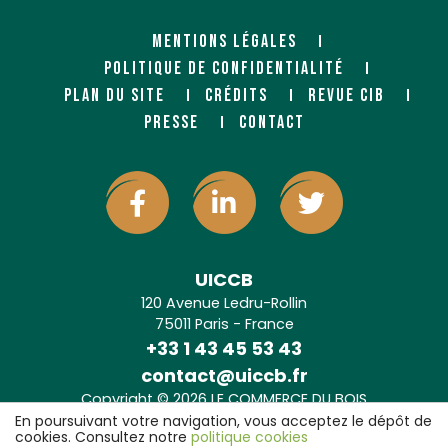
MENTIONS LÉGALES
POLITIQUE DE CONFIDENTIALITÉ
PLAN DU SITE
CRÉDITS
REVUE CIB
PRESSE
CONTACT
UICCB
120 Avenue Ledru-Rollin
75011 Paris - France
+33 1 43 45 53 43
contact@uiccb.fr
Copyright © 2026 LE COMMERCE DU BOIS
Agence web Paris
: 6LAB
En poursuivant votre navigation, vous acceptez le dépôt de
cookies. Consultez notre
politique cookies