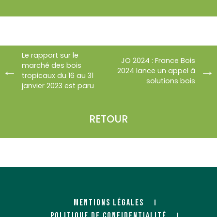
Le rapport sur le
JO 2024 : France Bois
marché des bois
2024 lance un appel à
tropicaux du 16 au 31
solutions bois
janvier 2023 est paru
RETOUR
MENTIONS LÉGALES
POLITIQUE DE CONFIDENTIALITÉ