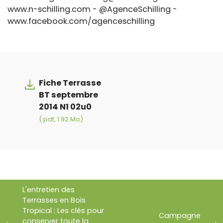
www.n-schilling.com - @AgenceSchilling -
www.facebook.com/agenceschilling
Fiche Terrasse
BT septembre
2014 N1 02u0
(.pdf, 1.92 Mo)
L'entretien des
Terrasses en Bois
Tropical : Les clés pour
Campagne
conserver toute la