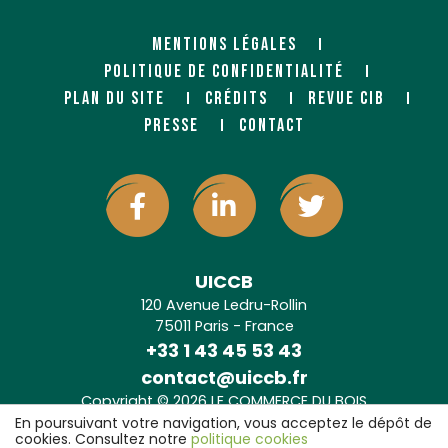
MENTIONS LÉGALES
POLITIQUE DE CONFIDENTIALITÉ
PLAN DU SITE
CRÉDITS
REVUE CIB
PRESSE
CONTACT
UICCB
120 Avenue Ledru-Rollin
75011 Paris - France
+33 1 43 45 53 43
contact@uiccb.fr
Copyright © 2026 LE COMMERCE DU BOIS
Agence web Paris
: 6LAB
En poursuivant votre navigation, vous acceptez le dépôt de
cookies. Consultez notre
politique cookies