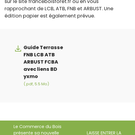
sur le site franceboisforet.fr ou en vous
rapprochant de LCB, ATB, FNB et ARBUST. Une
édition papier est également prévue.
Guide Terrasse
FNB LCB ATB
ARBUST FCBA
avec liens BD
yxmo
(.pdf, 5.5 Mo)
Le Commerce du Bois
présente sa nouvelle
LAISSE ENTRER LA