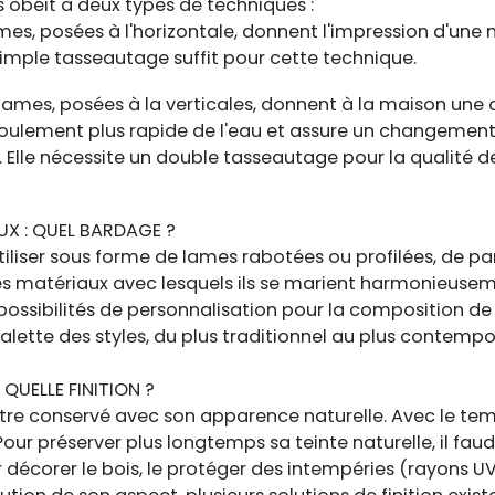
 obéit à deux types de techniques :
lames, posées à l'horizontale, donnent l'impression d'un
 simple tasseautage suffit pour cette technique.
 lames, posées à la verticales, donnent à la maison une 
oulement plus rapide de l'eau et assure un changement
. Elle nécessite un double tasseautage pour la qualité de
UX : QUEL BARDAGE ?
'utiliser sous forme de lames rabotées ou profilées, de 
s matériaux avec lesquels ils se marient harmonieuseme
s possibilités de personnalisation pour la composition d
palette des styles, du plus traditionnel au plus contempo
 QUELLE FINITION ?
être conservé avec son apparence naturelle. Avec le tem
Pour préserver plus longtemps sa teinte naturelle, il fau
 décorer le bois, le protéger des intempéries (rayons UV