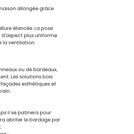
e maison allongée grâce
allure élancée. La pose
 d'aspect plus uniforme
 la ventilation.
panneaux ou de bardeaux,
nt. Les solutions bois
e façades esthétiques et
rain.
ps il se patinera pour
dra abriter le bardage par
,