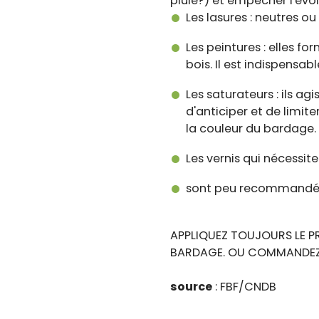
pluie?) et empêcher l'évolu
Les lasures : neutres ou
Les peintures : elles f
bois. Il est indispensa
Les saturateurs : ils a
d'anticiper et de limite
la couleur du bardage.
Les vernis qui nécessit
sont peu recommandé
APPLIQUEZ TOUJOURS LE P
BARDAGE. OU COMMANDEZ V
source
: FBF/CNDB