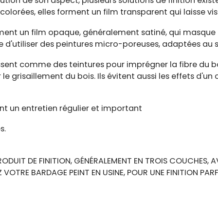
tion de son aspect, plusieurs solutions de finition existe
 colorées, elles forment un film transparent qui laisse vis
orment un film opaque, généralement satiné, qui masque l
ble d'utiliser des peintures micro-poreuses, adaptées au 
gissent comme des teintures pour imprégner la fibre du 
r le grisaillement du bois. Ils évitent aussi les effets d'
ent un entretien régulier et important
s.
RODUIT DE FINITION, GÉNÉRALEMENT EN TROIS COUCHES, A
OTRE BARDAGE PEINT EN USINE, POUR UNE FINITION PARFA