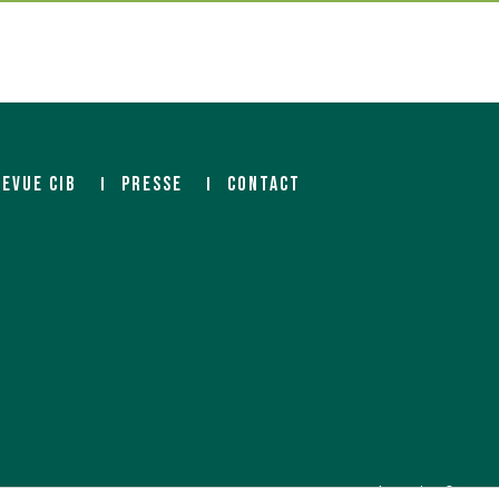
REVUE CIB
PRESSE
CONTACT
Agence web Paris
: 6LAB