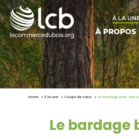
À LA UN
À PROPOS
Home
À la une
Coups de cœur
Le bardage bois, une s
Le bardage b