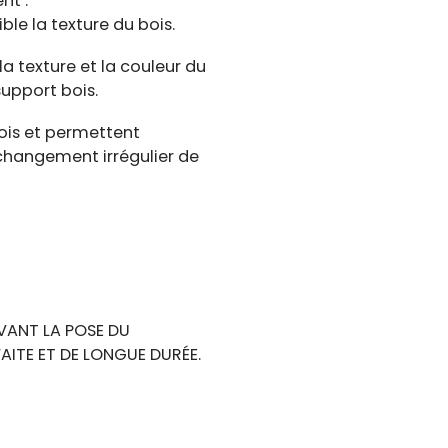
nt :
ible la texture du bois.
a texture et la couleur du
support bois.
bois et permettent
un changement irrégulier de
VANT LA POSE DU
ITE ET DE LONGUE DURÉE.