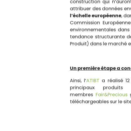
construction qui n’auron
attribuer des données env
l’échelle européenne
, d
Commission Européenne a
environnementales dans 
tendance structurante d
Produit) dans le marché e
Un première étape a con
Ainsi, l’
ATIBT
a réalisé 1
principaux produi
membres
Fair&Precious
g
téléchargeables sur le sit