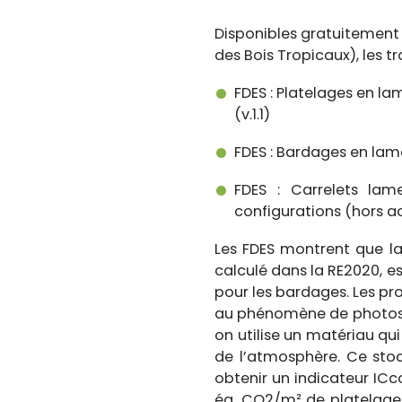
Disponibles gratuitement
des Bois Tropicaux), les tr
FDES : Platelages en l
(v.1.1)
FDES : Bardages en lam
FDES : Carrelets lam
configurations (hors ac
Les FDES montrent que la
calculé dans la RE2020, e
pour les bardages. Les p
au phénomène de photosynt
on utilise un matériau qu
de l’atmosphère. Ce stoc
obtenir un indicateur IC
éq. CO2/m² de platelage 