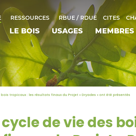
E
RESSOURCES
RBUE / RDUE
CITES
CH
LE BOIS
USAGES
MEMBRES
bois tropicaux : les résultats finaux du Projet « Dryades » ont été présentés
cycle de vie des boi