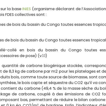
 sur la base
INIES
(organisme déclarant de l’Association
ois FDES collectives sont :
ames de bois du bassin du Congo toutes essences tropica
es de bois du bassin du Congo toutes essences tropical
ellé-collé en bois du bassin du Congo toutes esse
cessoires de pose) (v.1.1)
 quantité de carbone biogénique stockée, correspond
st de 8,3 kg de carbone par m2 pour les platelages et d
roduits bois, comme toute source de biomasse, sont c
hèse, le bois capte et séquestre du CO2 qu’il va conser
i contient du carbone (49,4 % de la masse sèche du bois
kage de carbone, couplé à des émissions de CO2 foss
composant bas, permettant de réduire le bilan carbone 
et 0 kg éq. CO2/m² de bardage. Enfin, l’indicateur d’