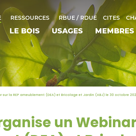
E
RESSOURCES
RBUE / RDUE
CITES
CH
LE BOIS
USAGES
MEMBRES
 sur la REP ameublement (DEA) et Bricolage et Jardin (ABJ) le 30 octobre 20
rganise un Webinar 