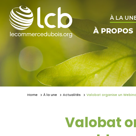
À LA UN
À PROPOS
Home
À la une
Actualités
Valobat organise un Webinar
Valobat o