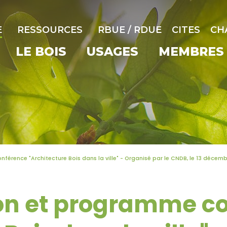
E
RESSOURCES
RBUE / RDUE
CITES
CH
LE BOIS
USAGES
MEMBRES
férence "Architecture Bois dans la ville" - Organisé par le CNDB, le 13 décemb
ion et programme c