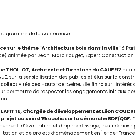
 programme de la conférence.
ce sur le thème "Architecture bois dans la ville"
à Par
nce) animée par Jean-Marc Pauget, Expert Construction
ie THOLLOT, Architecte et Directrice du CAUE 92
qui i
, sur la sensibilisation des publics et élus sur la constr
ollectivités des Hauts-de-Seine. Elle finira sur l’intérê
 permettre de respecter les engagements initiaux des
ton.
h LAFITTE, Chargée de développement et Léon COUCK
ojet au sein d’Ekopolis sur la démarche BDF/QDF.
C
ement, d’évaluation et d’apprentissage, destiné aux o
ilitation et de projets d’aménagement en Île-de-Franc