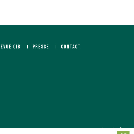
REVUE CIB
PRESSE
CONTACT
Agence web Paris
: 6LAB