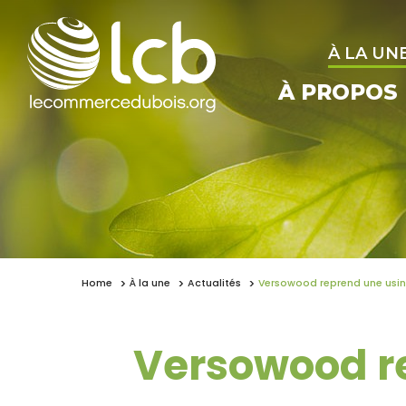
À LA UN
À PROPOS
Home
À la une
Actualités
Versowood reprend une usine
Versowood re