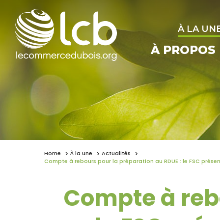
À LA UN
À PROPOS
Home
À la une
Actualités
Compte à rebours pour la préparation au RDUE : le FSC présente
Compte à reb