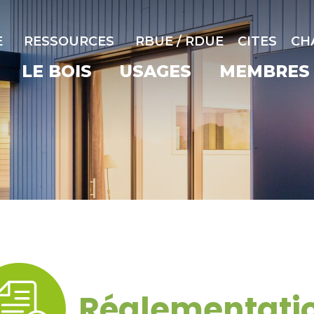
E
RESSOURCES
RBUE / RDUE
CITES
CH
LE BOIS
USAGES
MEMBRES
Réglementati