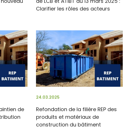
n nouveau
de LCB et ATIBT du 13 mars 2025 :
Clarifier les rôles des acteurs
24.03.2025
intien de
Refondation de la filière REP des
ribution
produits et matériaux de
construction du bâtiment