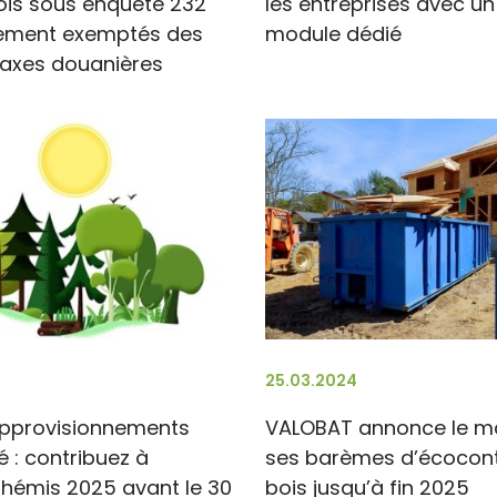
ois sous enquête 232
les entreprises avec u
ement exemptés des
module dédié
taxes douanières
25.03.2024
approvisionnements
VALOBAT annonce le ma
ié : contribuez à
ses barèmes d’écocont
Thémis 2025 avant le 30
bois jusqu’à fin 2025