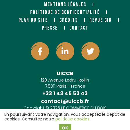
MENTIONS LÉGALES
POLITIQUE DE CONFIDENTIALITÉ
PLAN DU SITE
CRÉDITS
REVUE CIB
PRESSE
CONTACT
UICCB
120 Avenue Ledru-Rollin
75011 Paris - France
+33 1 43 45 53 43
contact@uiccb.fr
Copyright © 2026 LE COMMERCE DU BOIS
Agence web Paris
: 6LAB
En poursuivant votre navigation, vous acceptez le dépôt de
cookies. Consultez notre
politique cookies
OK