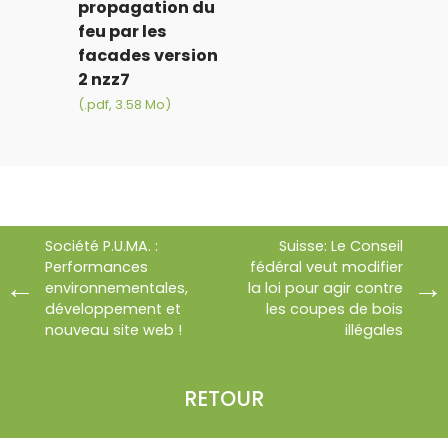
propagation du
feu par les
facades version
2 nzz7
(.pdf, 3.58 Mo)
Société P.U.MA. :
Suisse: Le Conseil
Performances
fédéral veut modifier
environnementales,
la loi pour agir contre
développement et
les coupes de bois
nouveau site web !
illégales
RETOUR