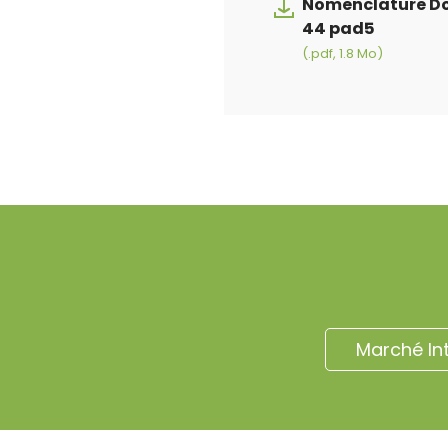
Nomenclature Do
44 pad5
(.pdf, 1.8 Mo)
Marché In