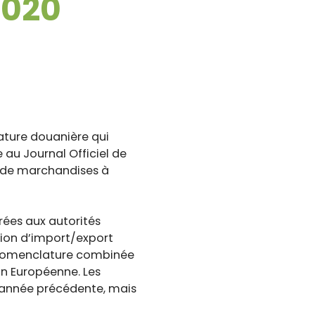
2020
ture douanière qui
 au Journal Officiel de
on de marchandises à
rées aux autorités
tion d’import/export
a nomenclature combinée
on Européenne. Les
l’année précédente, mais