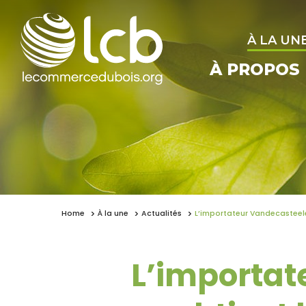
À LA UN
À PROPOS
Home
À la une
Actualités
L’importateur Vandecasteele
L’importat