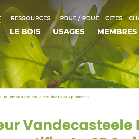
E
RESSOURCES
RBUE / RDUE
CITES
CH
LE BOIS
USAGES
MEMBRES
 Houtimport obtient le certificat « SDG pionneer »
eur Vandecasteele