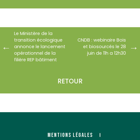
Le Ministère de la
transition écologique
CNDB : webinaire Bois
annonce le lancement
et biosourcés le 28
opérationnel de la
juin de 11h a 12h30
filière REP bâtiment
RETOUR
MENTIONS LÉGALES