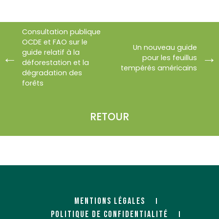
Consultation publique
OCDE et FAO sur le
Un nouveau guide
guide relatif à la
pour les feuillus
déforestation et la
tempérés américains
dégradation des
forêts
RETOUR
MENTIONS LÉGALES
POLITIQUE DE CONFIDENTIALITÉ