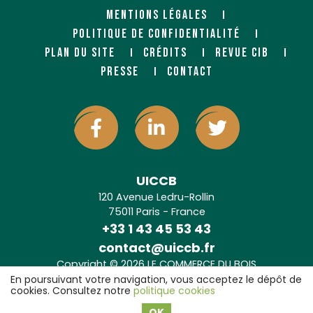
MENTIONS LÉGALES
POLITIQUE DE CONFIDENTIALITÉ
PLAN DU SITE
CRÉDITS
REVUE CIB
PRESSE
CONTACT
UICCB
120 Avenue Ledru-Rollin
75011 Paris - France
+33 1 43 45 53 43
contact@uiccb.fr
Copyright © 2026 LE COMMERCE DU BOIS
Agence web Paris
: 6LAB
En poursuivant votre navigation, vous acceptez le dépôt de
cookies. Consultez notre
politique cookies
OK