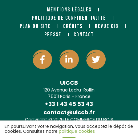
MENTIONS LÉGALES
POLITIQUE DE CONFIDENTIALITÉ
PLAN DU SITE
CRÉDITS
REVUE CIB
PRESSE
CONTACT
UICCB
120 Avenue Ledru-Rollin
75011 Paris - France
+33 1 43 45 53 43
contact@uiccb.fr
Copyright © 2026 LE COMMERCE DU BOIS
Agence web Paris
: 6LAB
En poursuivant votre navigation, vous acceptez le dépôt de
cookies. Consultez notre
politique cookies