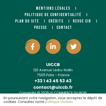
MENTIONS LÉGALES
POLITIQUE DE CONFIDENTIALITÉ
PLAN DU SITE
CRÉDITS
REVUE CIB
PRESSE
CONTACT
UICCB
120 Avenue Ledru-Rollin
75011 Paris - France
+33 1 43 45 53 43
contact@uiccb.fr
Copyright © 2026 LE COMMERCE DU BOIS
Agence web Paris
: 6LAB
En poursuivant votre navigation, vous acceptez le dépôt de
cookies. Consultez notre
politique cookies