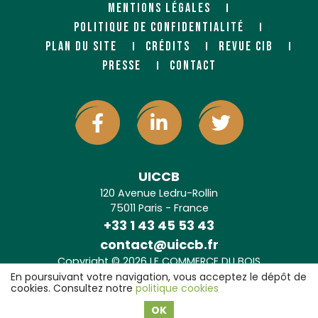
MENTIONS LÉGALES
POLITIQUE DE CONFIDENTIALITÉ
PLAN DU SITE
CRÉDITS
REVUE CIB
PRESSE
CONTACT
UICCB
120 Avenue Ledru-Rollin
75011 Paris - France
+33 1 43 45 53 43
contact@uiccb.fr
Copyright © 2026 LE COMMERCE DU BOIS
Agence web Paris
: 6LAB
En poursuivant votre navigation, vous acceptez le dépôt de
cookies. Consultez notre
politique cookies
OK