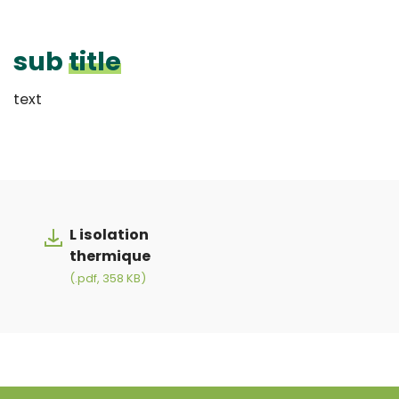
sub
title
text
L isolation
thermique
(.pdf, 358 KB)