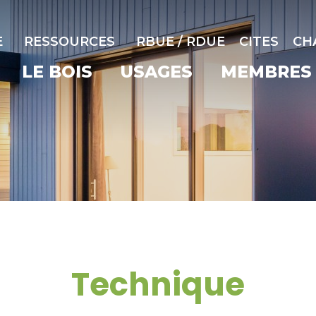
E
RESSOURCES
RBUE / RDUE
CITES
CH
LE BOIS
USAGES
MEMBRES
Technique