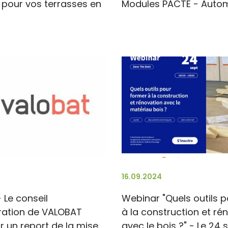
s pour vos terrasses en
Modules PACTE - Auto
16.09.2024
 Le conseil
Webinar "Quels outils 
ration de VALOBAT
à la construction et ré
r un report de la mise
avec le bois ?" - Le 24