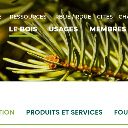
E
RESSOURCES
RBUE / RDUE
CITES
CH
LE BOIS
USAGES
MEMBRES
TION
PRODUITS ET SERVICES
FOU