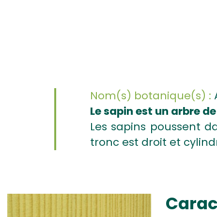
Nom(s) botanique(s) :
A
Le sapin est un arbre d
Les sapins poussent d
tronc est droit et cylin
Carac