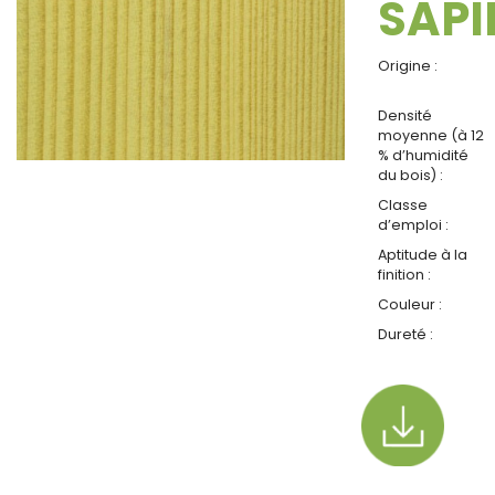
SAPI
Origine :
Densité
moyenne (à 12
% d’humidité
du bois) :
Classe
d’emploi :
Aptitude à la
finition :
Couleur :
Dureté :