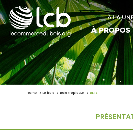
À LA UN
À PROPOS
Home
Le bois
Bois tropicaux
BETE
PRÉSENTA