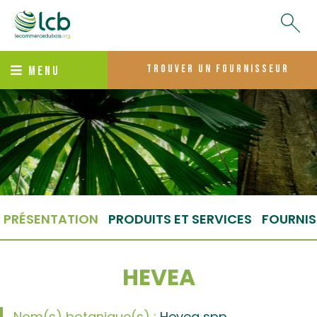
trouver un fournisseur
MENU
PRÉSENTATION
PRODUITS ET SERVICES
FOURNIS
HEVEA
Nom(s) botanique(s) :
Hevea spp.