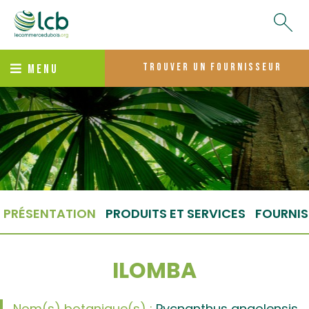
trouver un fournisseur
MENU
PRÉSENTATION
PRODUITS ET SERVICES
FOURNIS
ILOMBA
Nom(s) botanique(s) :
Pycnanthus angolensis